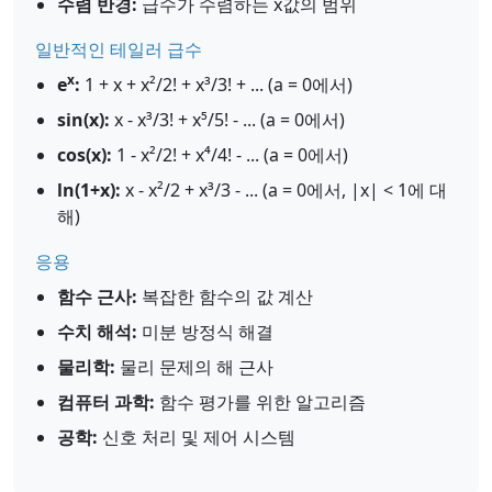
수렴 반경:
급수가 수렴하는 x값의 범위
일반적인 테일러 급수
x
e
:
1 + x + x²/2! + x³/3! + ... (a = 0에서)
sin(x):
x - x³/3! + x⁵/5! - ... (a = 0에서)
cos(x):
1 - x²/2! + x⁴/4! - ... (a = 0에서)
ln(1+x):
x - x²/2 + x³/3 - ... (a = 0에서, |x| < 1에 대
해)
응용
함수 근사:
복잡한 함수의 값 계산
수치 해석:
미분 방정식 해결
물리학:
물리 문제의 해 근사
컴퓨터 과학:
함수 평가를 위한 알고리즘
공학:
신호 처리 및 제어 시스템