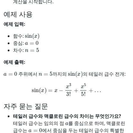
계산을 시작합니다.
예제 사용
예제 입력:
sin
(
x
)
함수:
a
=
0
중심:
n
=
5
차수:
예제 출력:
a
=
0
n
=
5
sin
(
x
)
주위에서
까지의
의 테일러 급수 전개:
sin
(
x
)
=
x
−
x
3
3
!
+
x
5
5
!
+
…
자주 묻는 질문
테일러 급수와 맥클로린 급수의 차이는 무엇인가요?
a
테일러 급수는 임의의 점
를 중심으로 하며, 맥클로린
a
=
0
급수는
에서 중심을 두는 테일러 급수의 특별한