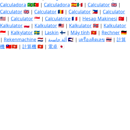
Calculadora
🇧🇷🇵🇹 |
Calculadora
🇪🇸🇲🇽 |
Calculator
🇬🇧 |
Calculator
🇬🇧 |
Calculator
🇷🇴 |
Calculator
🇵🇭 |
Calculator
🇺🇸 |
Calculator
🇸🇬 |
Calculatrice
🇫🇷 |
Hesap Makinesi
🇹🇷 |
Kalkulator
🇵🇱 |
Kalkulator
🇲🇾 |
Kalkulator
🇳🇴 |
Kalkulator
🇮🇩 |
Kalkylator
🇸🇪 |
Laskin
🇫🇮 |
Máy tính
🇻🇳 |
Rechner
🇩🇪
|
Rekenmachine
🇳🇱 |
آلة حاسبة
🇸🇦 |
เครื่องคิดเลข
🇹🇭 |
計算
機
🇹🇼🇭🇰 |
計算機
🇭🇰 |
電卓
🇯🇵