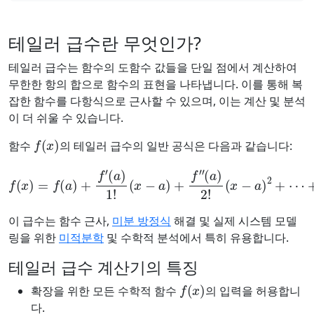
테일러 급수란 무엇인가?
테일러 급수는 함수의 도함수 값들을 단일 점에서 계산하여
무한한 항의 합으로 함수의 표현을 나타냅니다. 이를 통해 복
잡한 함수를 다항식으로 근사할 수 있으며, 이는 계산 및 분석
이 더 쉬울 수 있습니다.
f
(
x
)
함수
의 테일러 급수의 일반 공식은 다음과 같습니다:
f
(
x
)
=
f
(
a
)
+
f
′
(
a
)
1
!
(
x
−
a
(
x
)
+
−
f
a
″
(
)
a
n
)
+
2
…
!
(
x
−
a
)
2
+
⋯
+
f
(
n
)
(
a
)
n
!
이 급수는 함수 근사,
미분 방정식
해결 및 실제 시스템 모델
링을 위한
미적분학
및 수학적 분석에서 특히 유용합니다.
테일러 급수 계산기의 특징
f
(
x
)
확장을 위한 모든 수학적 함수
의 입력을 허용합니
다.