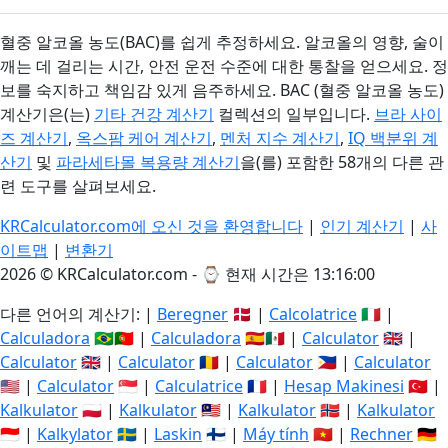
혈중 알코올 농도(BAC)를 쉽게 추정하세요. 알코올의 영향, 술이
깨는 데 걸리는 시간, 안전 운전 수준에 대한 통찰을 얻으세요. 정
보를 숙지하고 책임감 있게 음주하세요. BAC (혈중 알코올 농도)
계산기은(는)
기타 건강 계산기
컬렉션의 일부입니다.
브라 사이
즈 계산기
,
옥스팜 케어 계산기
,
멘처 지수 계산기
,
IQ 백분위 계
산기
및
파라세타몰 복용량 계산기
을(를) 포함한 58개의 다른 관
련 도구를 살펴보세요.
KRCalculator.com에 오신 것을 환영합니다
|
인기 계산기
|
사
이트맵
|
변환기
2026 © KRCalculator.com - ⌚
현재 시간은 13:16:01
다른 언어의 계산기: |
Beregner
🇩🇰 |
Calcolatrice
🇮🇹 |
Calculadora
🇧🇷🇵🇹 |
Calculadora
🇪🇸🇲🇽 |
Calculator
🇬🇧 |
Calculator
🇬🇧 |
Calculator
🇷🇴 |
Calculator
🇵🇭 |
Calculator
🇺🇸 |
Calculator
🇸🇬 |
Calculatrice
🇫🇷 |
Hesap Makinesi
🇹🇷 |
Kalkulator
🇵🇱 |
Kalkulator
🇲🇾 |
Kalkulator
🇳🇴 |
Kalkulator
🇮🇩 |
Kalkylator
🇸🇪 |
Laskin
🇫🇮 |
Máy tính
🇻🇳 |
Rechner
🇩🇪