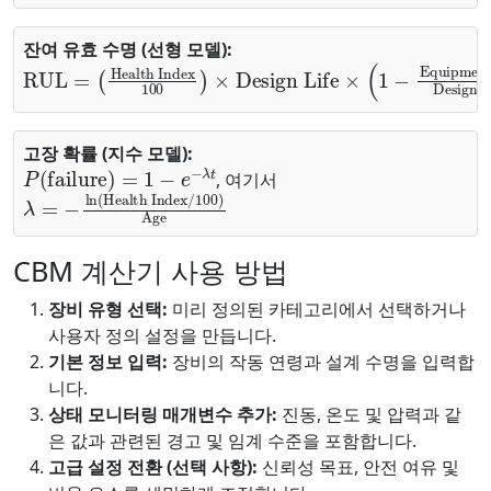
잔여 유효 수명 (선형 모델):
RUL
Equipment Age
Design Life
=
(
Health Index
)
100
)
×
Design Life
×
(
1
−
고장 확률 (지수 모델):
P
(
failure
)
=
1
−
e
−
λ
t
, 여기서
λ
Health Index
=
−
ln
(
/
100
)
Age
CBM 계산기 사용 방법
장비 유형 선택:
미리 정의된 카테고리에서 선택하거나
사용자 정의 설정을 만듭니다.
기본 정보 입력:
장비의 작동 연령과 설계 수명을 입력합
니다.
상태 모니터링 매개변수 추가:
진동, 온도 및 압력과 같
은 값과 관련된 경고 및 임계 수준을 포함합니다.
고급 설정 전환 (선택 사항):
신뢰성 목표, 안전 여유 및