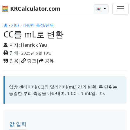
🧮 KRCalculator.com
🇰🇷
계산기
홈
›
기타
›
다양한 측정/단위
CC를 mL로 변환
저자:
Henrick Yau
인쇄
- 2025년 6월 19일
인용
|
링크
|
공유
입방 센티미터(CC)와 밀리리터(mL) 간의 변환. 두 단위는
동일한 부피 측정을 나타내며, 1 CC = 1 mL입니다.
값 입력