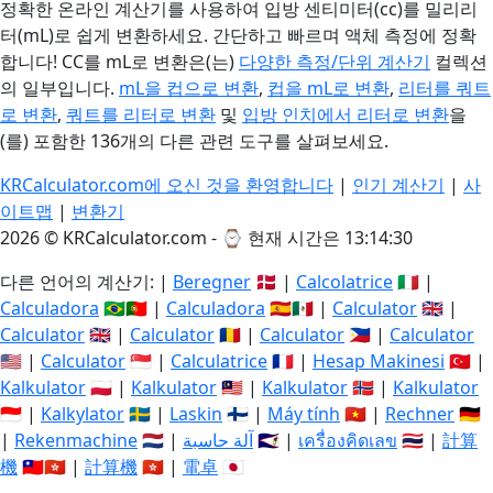
정확한 온라인 계산기를 사용하여 입방 센티미터(cc)를 밀리리
터(mL)로 쉽게 변환하세요. 간단하고 빠르며 액체 측정에 정확
합니다! CC를 mL로 변환은(는)
다양한 측정/단위 계산기
컬렉션
의 일부입니다.
mL을 컵으로 변환
,
컵을 mL로 변환
,
리터를 쿼트
로 변환
,
쿼트를 리터로 변환
및
입방 인치에서 리터로 변환
을
(를) 포함한 136개의 다른 관련 도구를 살펴보세요.
KRCalculator.com에 오신 것을 환영합니다
|
인기 계산기
|
사
이트맵
|
변환기
2026 © KRCalculator.com - ⌚
현재 시간은 13:14:30
다른 언어의 계산기: |
Beregner
🇩🇰 |
Calcolatrice
🇮🇹 |
Calculadora
🇧🇷🇵🇹 |
Calculadora
🇪🇸🇲🇽 |
Calculator
🇬🇧 |
Calculator
🇬🇧 |
Calculator
🇷🇴 |
Calculator
🇵🇭 |
Calculator
🇺🇸 |
Calculator
🇸🇬 |
Calculatrice
🇫🇷 |
Hesap Makinesi
🇹🇷 |
Kalkulator
🇵🇱 |
Kalkulator
🇲🇾 |
Kalkulator
🇳🇴 |
Kalkulator
🇮🇩 |
Kalkylator
🇸🇪 |
Laskin
🇫🇮 |
Máy tính
🇻🇳 |
Rechner
🇩🇪
|
Rekenmachine
🇳🇱 |
آلة حاسبة
🇸🇦 |
เครื่องคิดเลข
🇹🇭 |
計算
機
🇹🇼🇭🇰 |
計算機
🇭🇰 |
電卓
🇯🇵