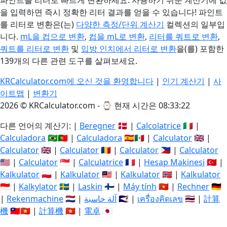
파인트를 리터로 빠르게 변환하세요. 사용하기 쉬운 계산기에 값
을 입력하면 즉시 정확한 리터 결과를 얻을 수 있습니다! 파인트
를 리터로 변환은(는)
다양한 측정/단위 계산기
컬렉션의 일부입
니다.
mL을 컵으로 변환
,
컵을 mL로 변환
,
리터를 쿼트로 변환
,
쿼트를 리터로 변환
및
입방 인치에서 리터로 변환
을(를) 포함한
139개의 다른 관련 도구를 살펴보세요.
KRCalculator.com에 오신 것을 환영합니다
|
인기 계산기
|
사
이트맵
|
변환기
2026 © KRCalculator.com - ⌚
현재 시간은 08:33:23
다른 언어의 계산기: |
Beregner
🇩🇰 |
Calcolatrice
🇮🇹 |
Calculadora
🇧🇷🇵🇹 |
Calculadora
🇪🇸🇲🇽 |
Calculator
🇬🇧 |
Calculator
🇬🇧 |
Calculator
🇷🇴 |
Calculator
🇵🇭 |
Calculator
🇺🇸 |
Calculator
🇸🇬 |
Calculatrice
🇫🇷 |
Hesap Makinesi
🇹🇷 |
Kalkulator
🇵🇱 |
Kalkulator
🇲🇾 |
Kalkulator
🇳🇴 |
Kalkulator
🇮🇩 |
Kalkylator
🇸🇪 |
Laskin
🇫🇮 |
Máy tính
🇻🇳 |
Rechner
🇩🇪
|
Rekenmachine
🇳🇱 |
آلة حاسبة
🇸🇦 |
เครื่องคิดเลข
🇹🇭 |
計算
機
🇹🇼🇭🇰 |
計算機
🇭🇰 |
電卓
🇯🇵