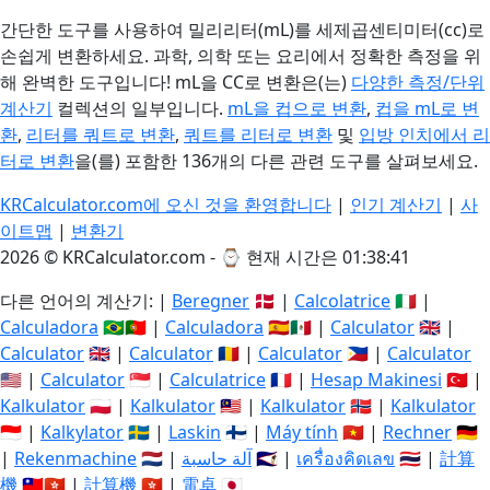
간단한 도구를 사용하여 밀리리터(mL)를 세제곱센티미터(cc)로
손쉽게 변환하세요. 과학, 의학 또는 요리에서 정확한 측정을 위
해 완벽한 도구입니다! mL을 CC로 변환은(는)
다양한 측정/단위
계산기
컬렉션의 일부입니다.
mL을 컵으로 변환
,
컵을 mL로 변
환
,
리터를 쿼트로 변환
,
쿼트를 리터로 변환
및
입방 인치에서 리
터로 변환
을(를) 포함한 136개의 다른 관련 도구를 살펴보세요.
KRCalculator.com에 오신 것을 환영합니다
|
인기 계산기
|
사
이트맵
|
변환기
2026 © KRCalculator.com - ⌚
현재 시간은 01:38:42
다른 언어의 계산기: |
Beregner
🇩🇰 |
Calcolatrice
🇮🇹 |
Calculadora
🇧🇷🇵🇹 |
Calculadora
🇪🇸🇲🇽 |
Calculator
🇬🇧 |
Calculator
🇬🇧 |
Calculator
🇷🇴 |
Calculator
🇵🇭 |
Calculator
🇺🇸 |
Calculator
🇸🇬 |
Calculatrice
🇫🇷 |
Hesap Makinesi
🇹🇷 |
Kalkulator
🇵🇱 |
Kalkulator
🇲🇾 |
Kalkulator
🇳🇴 |
Kalkulator
🇮🇩 |
Kalkylator
🇸🇪 |
Laskin
🇫🇮 |
Máy tính
🇻🇳 |
Rechner
🇩🇪
|
Rekenmachine
🇳🇱 |
آلة حاسبة
🇸🇦 |
เครื่องคิดเลข
🇹🇭 |
計算
機
🇹🇼🇭🇰 |
計算機
🇭🇰 |
電卓
🇯🇵