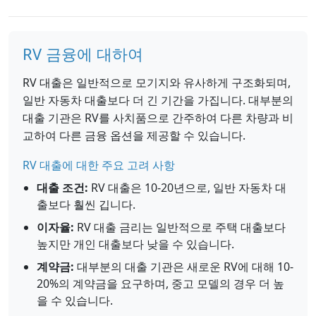
RV 금융에 대하여
RV 대출은 일반적으로 모기지와 유사하게 구조화되며,
일반 자동차 대출보다 더 긴 기간을 가집니다. 대부분의
대출 기관은 RV를 사치품으로 간주하여 다른 차량과 비
교하여 다른 금융 옵션을 제공할 수 있습니다.
RV 대출에 대한 주요 고려 사항
대출 조건:
RV 대출은 10-20년으로, 일반 자동차 대
출보다 훨씬 깁니다.
이자율:
RV 대출 금리는 일반적으로 주택 대출보다
높지만 개인 대출보다 낮을 수 있습니다.
계약금:
대부분의 대출 기관은 새로운 RV에 대해 10-
20%의 계약금을 요구하며, 중고 모델의 경우 더 높
을 수 있습니다.