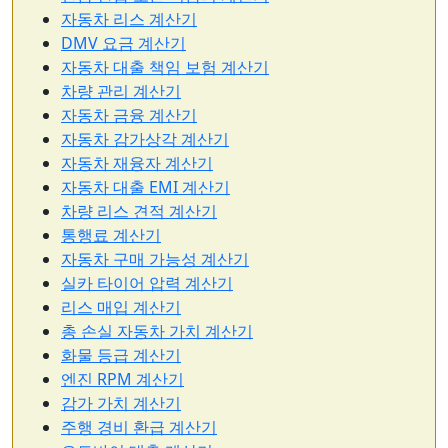
자동차 리스 계산기
DMV 요금 계산기
자동차 대출 책임 보험 계산기
차량 관리 계산기
자동차 금융 계산기
자동차 감가상각 계산기
자동차 재융자 계산기
자동차 대출 EMI 계산기
차량 리스 견적 계산기
통행료 계산기
자동차 구매 가능성 계산기
실카 타이어 압력 계산기
리스 매입 계산기
총 손실 자동차 가치 계산기
화물 등급 계산기
엔진 RPM 계산기
감가 가치 계산기
주행 경비 환급 계산기