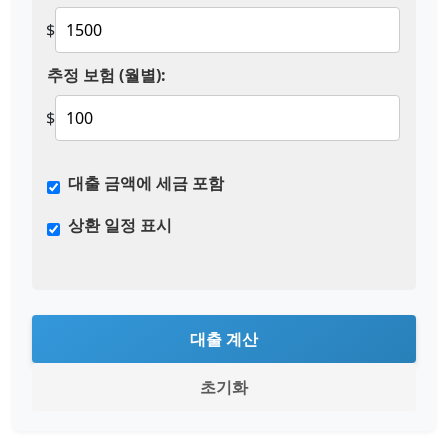
$
추정 보험 (월별):
$
대출 금액에 세금 포함
상환 일정 표시
대출 계산
초기화