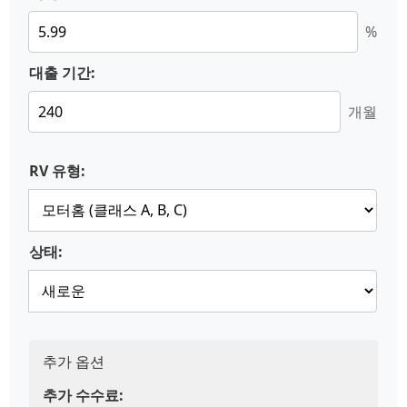
%
대출 기간:
개월
RV 유형:
상태:
추가 옵션
추가 수수료: