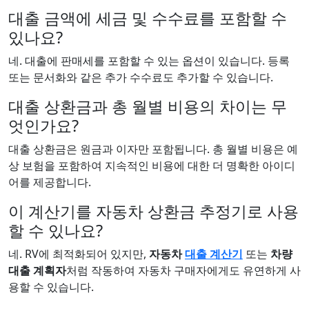
대출 금액에 세금 및 수수료를 포함할 수
있나요?
네. 대출에 판매세를 포함할 수 있는 옵션이 있습니다. 등록
또는 문서화와 같은 추가 수수료도 추가할 수 있습니다.
대출 상환금과 총 월별 비용의 차이는 무
엇인가요?
대출 상환금은 원금과 이자만 포함됩니다. 총 월별 비용은 예
상 보험을 포함하여 지속적인 비용에 대한 더 명확한 아이디
어를 제공합니다.
이 계산기를 자동차 상환금 추정기로 사용
할 수 있나요?
네. RV에 최적화되어 있지만,
자동차
대출 계산기
또는
차량
대출 계획자
처럼 작동하여 자동차 구매자에게도 유연하게 사
용할 수 있습니다.