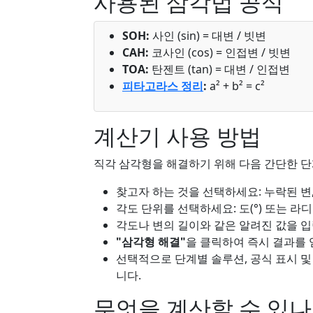
사용된 삼각법 공식
SOH:
사인 (sin) = 대변 / 빗변
CAH:
코사인 (cos) = 인접변 / 빗변
TOA:
탄젠트 (tan) = 대변 / 인접변
피타고라스 정리
:
a² + b² = c²
계산기 사용 방법
직각 삼각형을 해결하기 위해 다음 간단한 단
찾고자 하는 것을 선택하세요: 누락된 변,
각도 단위를 선택하세요: 도(°) 또는 라디안
각도나 변의 길이와 같은 알려진 값을 
"삼각형 해결"
을 클릭하여 즉시 결과를 
선택적으로 단계별 솔루션, 공식 표시 
니다.
무엇을 계산할 수 있나