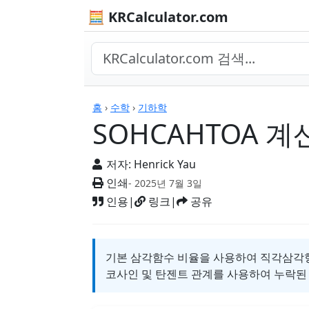
🧮 KRCalculator.com
계산기
홈
›
수학
›
기하학
SOHCAHTOA 계
저자:
Henrick Yau
인쇄
- 2025년 7월 3일
인용
|
링크
|
공유
기본 삼각함수 비율을 사용하여 직각삼각형을
코사인 및 탄젠트 관계를 사용하여 누락된 