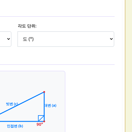
각도 단위:
빗변 (c)
대변 (a)
90°
인접변 (b)