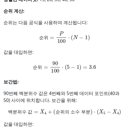
순위 계산:
순위는 다음 공식을 사용하여 계산됩니다:
순위
=
P
100
⋅
(
N
−
1
)
순
위
값을 대입하면:
순위
=
90
100
⋅
(
5
−
1
)
=
3.6
순
위
보간법:
90번째 백분위수 값은 4번째와 5번째 데이터 포인트(40과
50) 사이에 위치합니다. 보간을 위해:
백분위수 값
=
X
4
+
(
순위의 소수 부분
)
⋅
(
X
5
−
X
4
)
백
분
위
수
값
순
위
의
소
수
부
분
값을 대입하면: