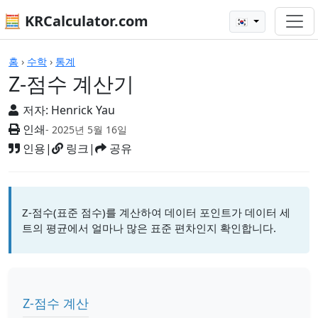
🧮 KRCalculator.com
🇰🇷
계산기
홈
›
수학
›
통계
Z-점수 계산기
저자:
Henrick Yau
인쇄
- 2025년 5월 16일
인용
|
링크
|
공유
Z-점수(표준 점수)를 계산하여 데이터 포인트가 데이터 세
트의 평균에서 얼마나 많은 표준 편차인지 확인합니다.
Z-점수 계산