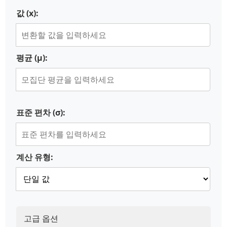
값 (x):
평균 (μ):
표준 편차 (σ):
계산 유형:
고급 옵션