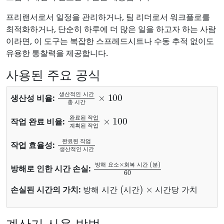
프리랜서로서 일정을 관리하거나, 팀 리더로서 워크플로를
최적화하거나, 단순히 하루에 더 많은 일을 하고자 하는 사람
이라면, 이 도구는 복잡한 스프레드시트나 수동 추적 없이도
유용한 통찰력을 제공합니다.
사용된 주요 공식
생산적인 시간
총 시간
×
100
생산성 비율:
생
산
적
인
시
간
총
시
간
완료된 작업
계획된 작업
×
100
작업 완료 비율:
완
료
된
작
업
계
획
된
작
업
완료된 작업
생산적인 시간
작업 효율성:
완
료
된
작
업
생
산
적
인
시
간
방해 요소
회복 시간 (분)
60
×
방해로 인한 시간 손실:
방
해
요
소
회
복
시
간
분
방해 시간 (시간)
시간당 가치
×
손실된 시간의 가치:
방
해
시
간
시
간
시
간
당
가
치
계산기 사용 방법