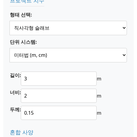
프로젝트 치수
형태 선택:
단위 시스템:
길이:
m
너비:
m
두께:
m
혼합 사양