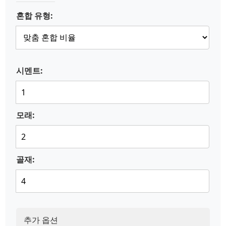
혼합 유형:
시멘트:
모래:
골재:
추가 옵션