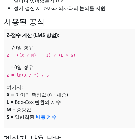
얼마나 벗어났는지 이해
정기 검진 시 소아과 의사와의 논의를 지원
사용된 공식
Z-점수 계산 (LMS 방법):
L ≠ 0일 경우:
L
Z = ((X / M)
- 1) / (L × S)
L = 0일 경우:
Z = ln(X / M) / S
여기서:
X
= 아이의 측정값 (예: 체중)
L
= Box-Cox 변환의 지수
M
= 중앙값
S
= 일반화된
변동 계수
계산기 사용 방법