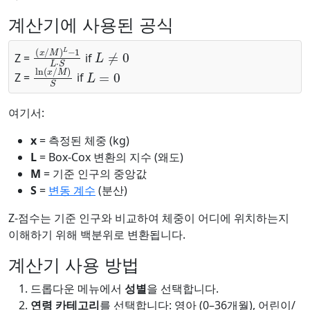
계산기에 사용된 공식
(
x
/
M
)
L
−
1
L
L
⋅
S
≠
0
Z =
if
ln
(
x
/
M
)
S
L
=
0
Z =
if
여기서:
x
= 측정된 체중 (kg)
L
= Box-Cox 변환의 지수 (왜도)
M
= 기준 인구의 중앙값
S
=
변동 계수
(분산)
Z-점수는 기준 인구와 비교하여 체중이 어디에 위치하는지
이해하기 위해 백분위로 변환됩니다.
계산기 사용 방법
드롭다운 메뉴에서
성별
을 선택합니다.
연령 카테고리
를 선택합니다: 영아 (0–36개월), 어린이/