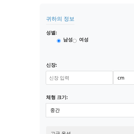
귀하의 정보
성별:
남성
여성
신장:
체형 크기:
고급 옵션