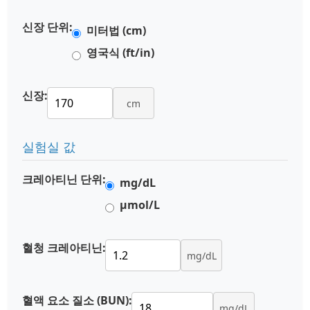
신장 단위:
미터법 (cm)
영국식 (ft/in)
신장:
cm
실험실 값
크레아티닌 단위:
mg/dL
µmol/L
혈청 크레아티닌:
mg/dL
혈액 요소 질소 (BUN):
mg/dL