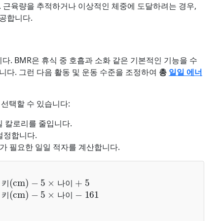
. 근육량을 추적하거나 이상적인 체중에 도달하려는 경우,
제공합니다.
다. BMR은 휴식 중 호흡과 소화 같은 기본적인 기능을 수
니다. 그런 다음 활동 및 운동 수준을 조정하여
총
일일 에너
 선택할 수 있습니다:
일 칼로리를 줄입니다.
설정합니다.
가 필요한 일일 적자를 계산합니다.
m)
−
5
×
나이
+
5
m)
−
5
×
나이
−
161
키
나
이
키
나
이