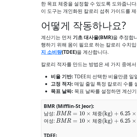
한 목표 체중을 설정할 수 있도록 도와줍니다
이 도구는 개인화된 칼로리 섭취 가이드를 
어떻게 작동하나요?
계산기는 먼저
기초 대사율(BMR)
을 추정합니
행하기 위해 몸이 필요로 하는 칼로리 수치입
지 소비량
(TDEE)
을 계산합니다.
칼로리 적자를 만드는 방법은 세 가지 중에서
비율 기반:
TDEE의 선택한 비율만큼 일
고정 적자:
매일 줄일 특정 칼로리 수를 
목표 날짜:
목표 날짜를 설정하면 계산기
BMR (Mifflin-St Jeor):
B
M
R
=
10
×
체중(kg)
+
6.25
×
키(c
남성:
B
M
R
=
10
×
체중(kg)
+
6.25
×
키(c
체
중
여성:
체
중
TDEE: