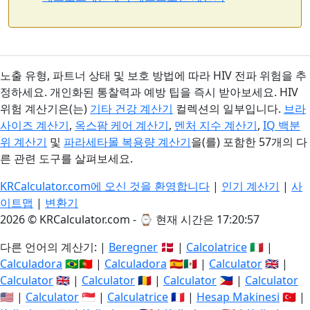
노출 유형, 파트너 상태 및 보호 방법에 따라 HIV 전파 위험을 추
정하세요. 개인화된 통찰력과 예방 팁을 즉시 받아보세요. HIV
위험 계산기은(는)
기타 건강 계산기
컬렉션의 일부입니다.
브라
사이즈 계산기
,
옥스팜 케어 계산기
,
멘처 지수 계산기
,
IQ 백분
위 계산기
및
파라세타몰 복용량 계산기
을(를) 포함한 57개의 다
른 관련 도구를 살펴보세요.
KRCalculator.com에 오신 것을 환영합니다
|
인기 계산기
|
사
이트맵
|
변환기
2026 © KRCalculator.com - ⌚
현재 시간은 17:20:58
다른 언어의 계산기: |
Beregner
🇩🇰 |
Calcolatrice
🇮🇹 |
Calculadora
🇧🇷🇵🇹 |
Calculadora
🇪🇸🇲🇽 |
Calculator
🇬🇧 |
Calculator
🇬🇧 |
Calculator
🇷🇴 |
Calculator
🇵🇭 |
Calculator
🇺🇸 |
Calculator
🇸🇬 |
Calculatrice
🇫🇷 |
Hesap Makinesi
🇹🇷 |