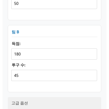
팀 B
득점:
투구 수:
고급 옵션