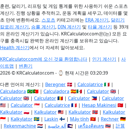
훈련, 달리기, 리프팅 및 게임 통계를 위한 사용하기 쉬운 스포츠
계산기. 진행 상황을 추적하고, 운동 계획을 세우고, 데이터를 몇
초 만에 변환하세요.
스포츠
카테고리에는
ERA 계산기
,
달리기
칼로리 계산기
,
승률 계산기
,
DIN 계산기
및
타율 계산기
등 39개
의 온라인 계산기가 있습니다. KRCalculator.com은(는) 모든 요
구를 충족시킬 완벽한 온라인 계산기를 보유하고 있습니다.
Health 계산기
에서 더 자세히 알아보세요.
KRCalculator.com에 오신 것을 환영합니다
|
인기 계산기
|
사
이트맵
|
변환기
2026 © KRCalculator.com - ⌚
현재 시간은 03:20:40
다른 언어의 계산기: |
Beregner
🇩🇰 |
Calcolatrice
🇮🇹 |
Calculadora
🇧🇷🇵🇹 |
Calculadora
🇪🇸🇲🇽 |
Calculator
🇬🇧 |
Calculator
🇬🇧 |
Calculator
🇷🇴 |
Calculator
🇵🇭 |
Calculator
🇺🇸 |
Calculator
🇸🇬 |
Calculatrice
🇫🇷 |
Hesap Makinesi
🇹🇷 |
Kalkulator
🇵🇱 |
Kalkulator
🇲🇾 |
Kalkulator
🇳🇴 |
Kalkulator
🇮🇩 |
Kalkylator
🇸🇪 |
Laskin
🇫🇮 |
Máy tính
🇻🇳 |
Rechner
🇩🇪
|
Rekenmachine
🇳🇱 |
آلة حاسبة
🇸🇦 |
เครื่องคิดเลข
🇹🇭 |
計算