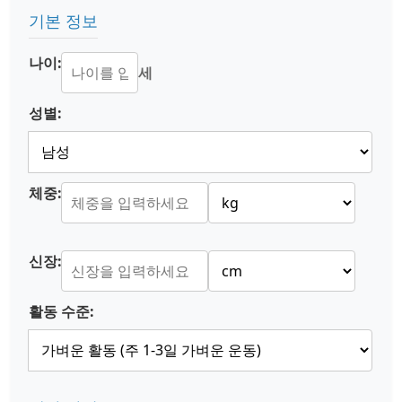
기본 정보
나이:
세
성별:
체중:
신장:
활동 수준: