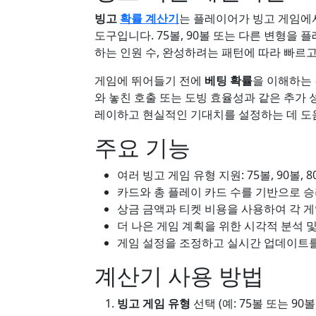
빙고
확률 계산기
는 플레이어가 빙고 게임에
도구입니다. 75볼, 90볼 또는 다른 변형을 
하는 인원 수, 완성하려는 패턴에 따라 빠르
게임에 뛰어들기 전에
베팅 확률
을 이해하는
와 놓친 호출 또는 도빙 효율성과 같은 추가 
레이하고 현실적인 기대치를 설정하는 데 도
주요 기능
여러 빙고 게임 유형 지원: 75볼, 90볼, 8
카드와 총 플레이 카드 수를 기반으로 승
상금 금액과 티켓 비용을 사용하여 각 
더 나은 게임 계획을 위한 시각적 분석 및
게임 설정을 조정하고 실시간 업데이트를
계산기 사용 방법
빙고 게임 유형
선택 (예: 75볼 또는 90볼