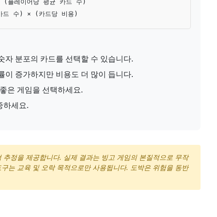
× (플레이어당 평균 카드 수)
카드 수) × (카드당 비용)
숫자 분포의 카드를 선택할 수 있습니다.
률이 증가하지만 비용도 더 많이 듭니다.
 좋은 게임을 선택하세요.
중하세요.
적 추정을 제공합니다. 실제 결과는 빙고 게임의 본질적으로 무작
도구는 교육 및 오락 목적으로만 사용됩니다. 도박은 위험을 동반