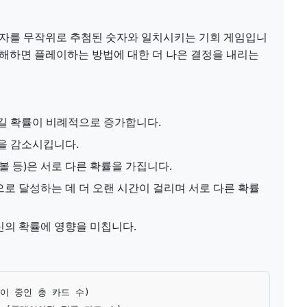
숫자를 무작위로 추첨된 숫자와 일치시키는 기회 게임입니
 이해하면 플레이하는 방법에 대한 더 나은 결정을 내리는
길 확률이 비례적으로 증가합니다.
을 감소시킵니다.
0-볼 등)은 서로 다른 확률을 가집니다.
로 달성하는 데 더 오랜 시간이 걸리며 서로 다른 확률
의 확률에 영향을 미칩니다.
레이 중인 총 카드 수)