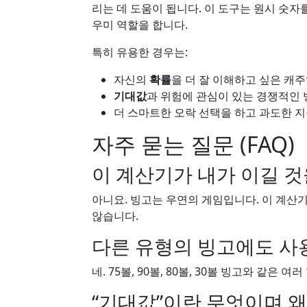
리는 데 도움이 됩니다. 이 도구는 원시 숫
우미 역할을 합니다.
특히 유용한 경우는:
자신의
확률
을 더 잘 이해하고 싶은 캐
기대값
과 위험에 관심이 있는 경쟁적인 
더 스마트한 오락 선택을 하고 과도한 
자주 묻는 질문 (FAQ)
이 계산기가 내가 이길 
아니요. 빙고는 우연의 게임입니다. 이 계산
않습니다.
다른 유형의 빙고에도 사
네. 75볼, 90볼, 80볼, 30볼 빙고와 같은 
“기대값”이란 무엇이며 