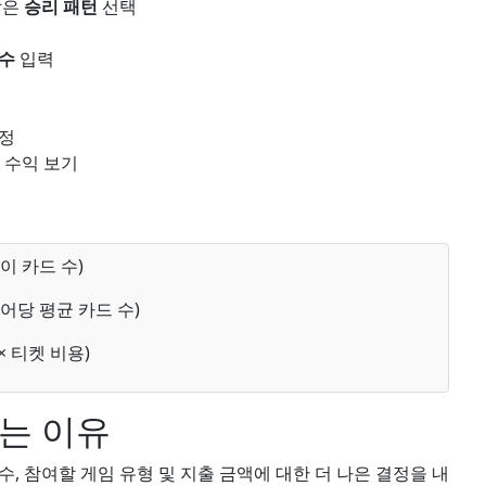
같은
승리 패턴
선택
 수
입력
조정
 수익 보기
이 카드 수)
이어당 평균 카드 수)
 × 티켓 비용)
는 이유
, 참여할 게임 유형 및 지출 금액에 대한 더 나은 결정을 내