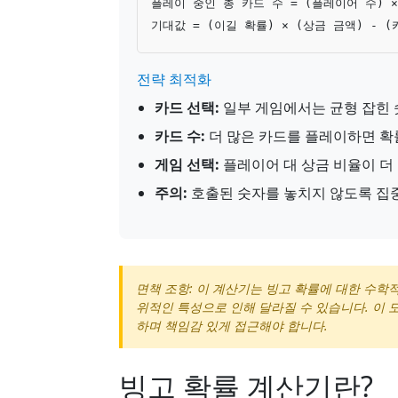
플레이 중인 총 카드 수 = (플레이어 수) 
기대값 = (이길 확률) × (상금 금액) - (
전략 최적화
카드 선택:
일부 게임에서는 균형 잡힌 
카드 수:
더 많은 카드를 플레이하면 확
게임 선택:
플레이어 대 상금 비율이 더
주의:
호출된 숫자를 놓치지 않도록 집
면책 조항: 이 계산기는 빙고 확률에 대한 수학
위적인 특성으로 인해 달라질 수 있습니다. 이 
하며 책임감 있게 접근해야 합니다.
빙고 확률 계산기란?