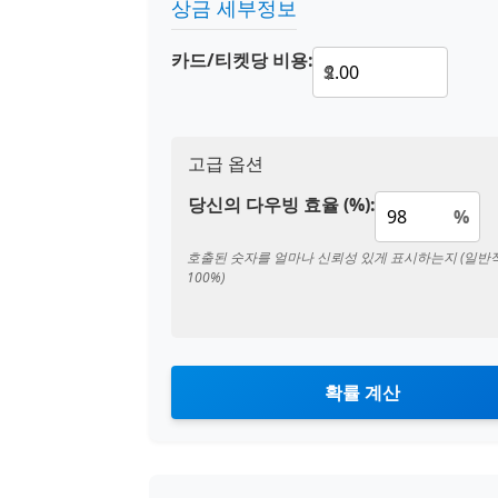
상금 세부정보
카드/티켓당 비용:
$
고급 옵션
당신의 다우빙 효율 (%):
%
호출된 숫자를 얼마나 신뢰성 있게 표시하는지 (일반적
100%)
확률 계산