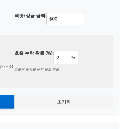
잭팟/상금 금액:
$
호출 누락 확률 (%):
%
으로 95-
호출된 숫자를 듣지 못할 확률
초기화