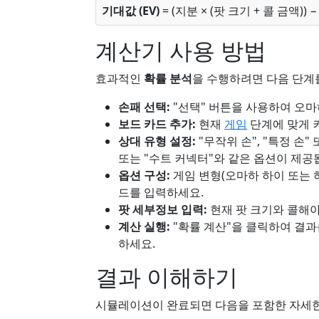
기대값 (EV)
= (지분 × (팟 크기 + 콜 금액)) 
계산기 사용 방법
효과적인
확률 분석
을 수행하려면 다음 단계
손패 선택:
"선택" 버튼을 사용하여 오마
보드 카드 추가:
현재
게임
단계에 맞게 커
상대 유형 설정:
"무작위 손", "특정 손"
또는 "수트 커넥터"와 같은 옵션이 제공
옵션 구성:
게임 변형(오마하 하이 또는 
드를 입력하세요.
팟 세부정보 입력:
현재 팟 크기와 콜해야
계산 실행:
"확률 계산"을 클릭하여 결과
하세요.
결과 이해하기
시뮬레이션이 완료되면 다음을 포함한 자세한 