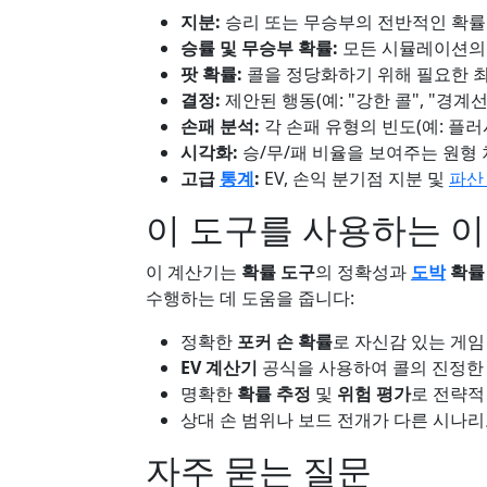
지분:
승리 또는 무승부의 전반적인 확률
승률 및 무승부 확률:
모든 시뮬레이션의 
팟 확률:
콜을 정당화하기 위해 필요한 최
결정:
제안된 행동(예: "강한 콜", "경계선 
손패 분석:
각 손패 유형의 빈도(예: 플러시
시각화:
승/무/패 비율을 보여주는 원형 
고급
통계
:
EV, 손익 분기점 지분 및
파산
이 도구를 사용하는 이
이 계산기는
확률 도구
의 정확성과
도박
확률
수행하는 데 도움을 줍니다:
정확한
포커 손 확률
로 자신감 있는 게임
EV 계산기
공식을 사용하여 콜의 진정한
명확한
확률 추정
및
위험 평가
로 전략적
상대 손 범위나 보드 전개가 다른 시나
자주 묻는 질문