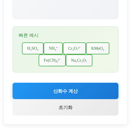
빠른 예시
H₂SO₄
NH₄⁺
Cr₂O₇²⁻
KMnO₄
Fe(CN)₆³⁻
Na₂Cr₂O₇
산화수 계산
초기화