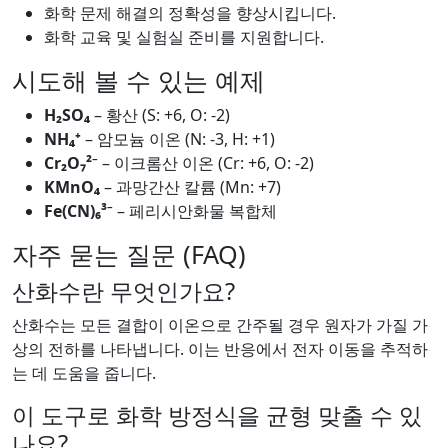
화학 문제 해결의 정확성을 향상시킵니다.
화학 교육 및 실험실 준비를 지원합니다.
시도해 볼 수 있는 예제
H₂SO₄
– 황산 (S: +6, O: -2)
NH₄⁺
– 암모늄 이온 (N: -3, H: +1)
Cr₂O₇²⁻
– 이크롬산 이온 (Cr: +6, O: -2)
KMnO₄
– 과망간산 칼륨 (Mn: +7)
Fe(CN)₆³⁻
– 페리시안화물 복합체
자주 묻는 질문 (FAQ)
산화수란 무엇인가요?
산화수는 모든 결합이 이온으로 간주될 경우 원자가 가질 가
상의 전하를 나타냅니다. 이는 반응에서 전자 이동을 추적하
는 데 도움을 줍니다.
이 도구로 화학 방정식을 균형 맞출 수 있
나요?