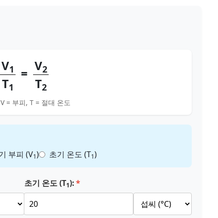
V
V
1
2
=
T
T
1
2
V = 부피, T = 절대 온도
기 부피 (V
)
초기 온도 (T
)
1
1
초기 온도 (T
):
1