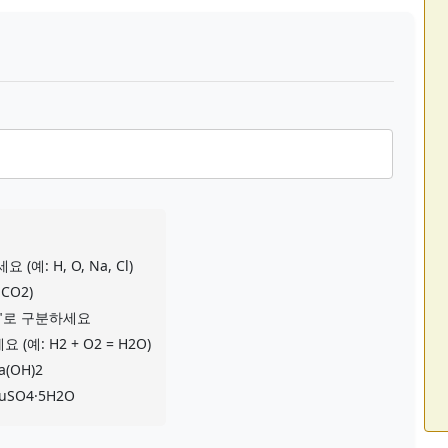
 H, O, Na, Cl)
CO2)
->"로 구분하세요
예: H2 + O2 = H2O)
(OH)2
SO4·5H2O