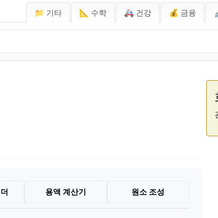
📁 기타
📐 수학
🚑 건강
💰 금융
빌더
용액 계산기
원소 조성