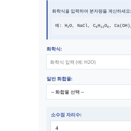
화학식을 입력하여 분자량을 계산하세요
예: H
O, NaCl, C
H
O
, Ca(OH)
2
6
12
6
화학식:
일반 화합물:
소수점 자리수: