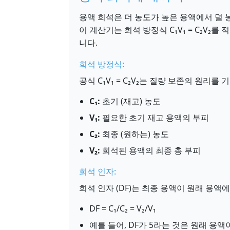
용액 희석은 더 농도가 높은 용액에서 덜
이 계산기는 희석 방정식 C₁V₁ = C₂V
니다.
희석 방정식:
공식 C₁V₁ = C₂V₂는 질량 보존의 원리를
C₁:
초기 (재고) 농도
V₁:
필요한 초기 재고 용액의 부피
C₂:
최종 (원하는) 농도
V₂:
희석된 용액의 최종 총 부피
희석 인자:
희석 인자 (DF)는 최종 용액이 원래 용
DF = C₁/C₂ = V₂/V₁
예를 들어, DF가 5라는 것은 원래 용