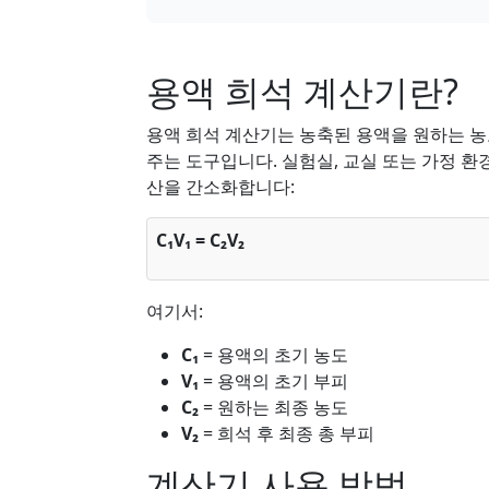
용액 희석 계산기란?
용액 희석 계산기는 농축된 용액을 원하는 농
주는 도구입니다. 실험실, 교실 또는 가정 환
산을 간소화합니다:
C₁V₁ = C₂V₂
여기서:
C₁
= 용액의 초기 농도
V₁
= 용액의 초기 부피
C₂
= 원하는 최종 농도
V₂
= 희석 후 최종 총 부피
계산기 사용 방법