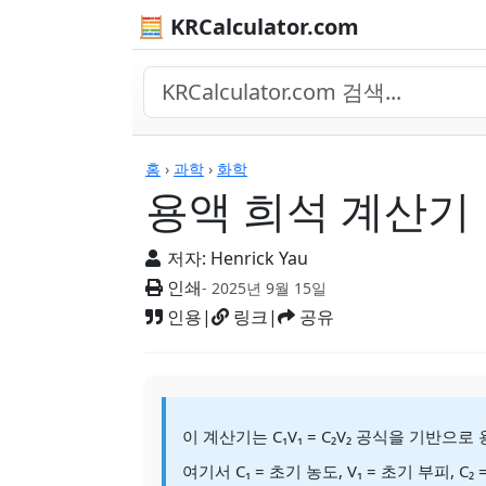
🧮 KRCalculator.com
계산기
홈
›
과학
›
화학
용액 희석 계산기
저자:
Henrick Yau
인쇄
- 2025년 9월 15일
인용
|
링크
|
공유
이 계산기는 C₁V₁ = C₂V₂ 공식을 기반
여기서 C₁ = 초기 농도, V₁ = 초기 부피, C₂