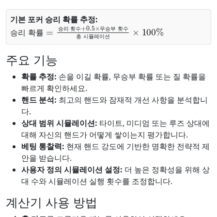
기본 포커 승리 확률 추정:
승리 확률
무승부 횟수
총 시뮬레이션
=
승리 횟수
×
100
+
%
0.5
×
승
리
횟
수
무
승
부
횟
수
승
리
확
률
총
시
뮬
레
이
션
주요 기능
확률 추정:
손을 이길 확률, 무승부 확률 또는 질 확률을
빠르게 확인하세요.
핸드 분석:
최고의 핸드와 잠재적 개선 사항을 분석합니
다.
상대 범위 시뮬레이션:
타이트, 미디엄 또는 루즈 상대에
대해 자신의 핸드가 어떻게 쌓이는지 평가합니다.
베팅 통찰력:
현재 핸드 강도에 기반한 명확한 전략적 제
안을 받습니다.
사용자 정의 시뮬레이션 설정:
더 높은 정확성을 위해 상
대 수와 시뮬레이션 실행 횟수를 조정합니다.
계산기 사용 방법