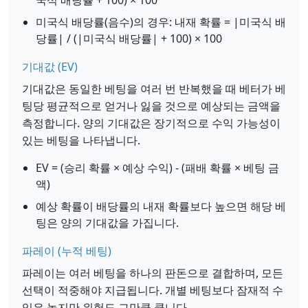
국식 배당률 + 100) × 100
미국식 배당률(음수)의 경우: 내재 확률 = |미국식 배
당률| / (|미국식 배당률| + 100) × 100
기대값 (EV)
기대값은 동일한 베팅을 여러 번 반복했을 때 베터가 베
팅당 평균적으로 얻거나 잃을 것으로 예상되는 금액을
측정합니다. 양의 기대값은 장기적으로 수익 가능성이
있는 베팅을 나타냅니다.
EV = (승리 확률 × 예상 수익) - (패배 확률 × 베팅 금
액)
예상 확률이 배당률의 내재 확률보다 높으면 해당 베
팅은 양의 기대값을 가집니다.
파레이 (누적 베팅)
파레이는 여러 베팅을 하나의 판돈으로 결합하며, 모든
선택이 적중해야 지급됩니다. 개별 베팅보다 잠재적 수
익은 높지만 위험도 그만큼 큽니다.