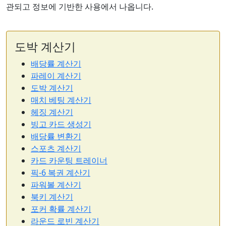
관되고 정보에 기반한 사용에서 나옵니다.
도박 계산기
배당률 계산기
파레이 계산기
도박 계산기
매치 베팅 계산기
헤징 계산기
빙고 카드 생성기
배당률 변환기
스포츠 계산기
카드 카운팅 트레이너
픽-6 복권 계산기
파워볼 계산기
북키 계산기
포커 확률 계산기
라운드 로빈 계산기