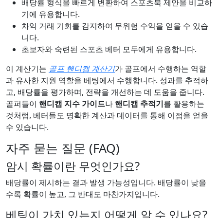
배당률 형식을 빠르게 변환하여 스포츠북 제안을 비교하
기에 유용합니다.
차익 거래 기회를 감지하여 무위험 수익을 얻을 수 있습
니다.
초보자와 숙련된 스포츠 베터 모두에게 유용합니다.
이 계산기는
골프 핸디캡 계산기
가 골프에서 수행하는 역할
과 유사한 지원 역할을 베팅에서 수행합니다. 성과를 추적하
고, 배당률을 평가하며, 전략을 개선하는 데 도움을 줍니다.
골퍼들이
핸디캡 지수 가이드
나
핸디캡 추적기
를 활용하는
것처럼, 베터들도 명확한 계산과 데이터를 통해 이점을 얻을
수 있습니다.
자주 묻는 질문 (FAQ)
암시 확률이란 무엇인가요?
배당률이 제시하는 결과 발생 가능성입니다. 배당률이 낮을
수록 확률이 높고, 그 반대도 마찬가지입니다.
베팅이 가치 있는지 어떻게 알 수 있나요?