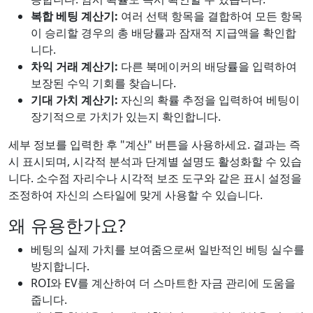
복합 베팅 계산기:
여러 선택 항목을 결합하여 모든 항목
이 승리할 경우의 총 배당률과 잠재적 지급액을 확인합
니다.
차익 거래 계산기:
다른 북메이커의 배당률을 입력하여
보장된 수익 기회를 찾습니다.
기대 가치 계산기:
자신의 확률 추정을 입력하여 베팅이
장기적으로 가치가 있는지 확인합니다.
세부 정보를 입력한 후 "계산" 버튼을 사용하세요. 결과는 즉
시 표시되며, 시각적 분석과 단계별 설명도 활성화할 수 있습
니다. 소수점 자리수나 시각적 보조 도구와 같은 표시 설정을
조정하여 자신의 스타일에 맞게 사용할 수 있습니다.
왜 유용한가요?
베팅의 실제 가치를 보여줌으로써 일반적인 베팅 실수를
방지합니다.
ROI와 EV를 계산하여 더 스마트한 자금 관리에 도움을
줍니다.