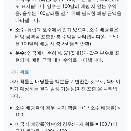
로 표시됩니다. 양수는 100달러 베팅 시 얻는 수익
을, 음수는 100달러를 얻기 위해 필요한 베팅 금액을
나타냅니다.
소수:
유럽과 호주에서 인기 있으며, 소수 배당률은
베팅 금액을 포함한 총 수익을 나타냅니다(예: 2.50
은 100달러 베팅 시 총 250달러 반환).
분수:
영국에서 흔하며, 5/1(5대1)과 같은 분수로 표
현되며, 베팅 금액 대비 수익을 나타냅니다.
내재 확률
내재 확률은 배당률을 백분율로 변환한 것으로, 북메이
커가 예상하는 결과 발생 가능성(마진 포함)을 나타냅
니다.
소수 배당률의 경우: 내재 확률 = (1 / 소수 배당률) ×
100
미국식 배당률(양수)의 경우: 내재 확률 = 100 / (미