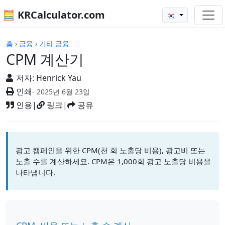
🧮 KRCalculator.com
🇰🇷
계산기
홈
›
금융
›
기타 금융
CPM 계산기
저자:
Henrick Yau
인쇄
- 2025년 6월 23일
인용
|
링크
|
공유
광고 캠페인을 위한 CPM(천 회 노출당 비용), 광고비 또는
노출 수를 계산하세요. CPM은 1,000회 광고 노출당 비용을
나타냅니다.