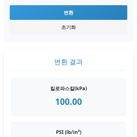
변환
초기화
변환 결과
킬로파스칼(kPa)
100.00
PSI (lb/in²)