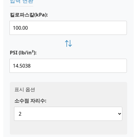
압력 변환
킬로파스칼(kPa):
⇄
PSI (lb/in²):
표시 옵션
소수점 자리수: