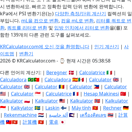
시 변환하세요. 빠르고 정확한 압력 단위 변환에 완벽합니다.
kPa에서 PSI 변환기은(는)
다양한 측정/단위 계산기
컬렉션의 일
부입니다.
mL을 컵으로 변환
,
컵을 mL로 변환
,
리터를 쿼트로 변
환
,
쿼트를 리터로 변환
및
입방 인치에서 리터로 변환
을(를) 포
함한 139개의 다른 관련 도구를 살펴보세요.
KRCalculator.com에 오신 것을 환영합니다
|
인기 계산기
|
사
이트맵
|
변환기
2026 © KRCalculator.com - ⌚
현재 시간은 05:38:59
다른 언어의 계산기: |
Beregner
🇩🇰 |
Calcolatrice
🇮🇹 |
Calculadora
🇧🇷🇵🇹 |
Calculadora
🇪🇸🇲🇽 |
Calculator
🇬🇧 |
Calculator
🇬🇧 |
Calculator
🇷🇴 |
Calculator
🇵🇭 |
Calculator
🇺🇸 |
Calculator
🇸🇬 |
Calculatrice
🇫🇷 |
Hesap Makinesi
🇹🇷 |
Kalkulator
🇵🇱 |
Kalkulator
🇲🇾 |
Kalkulator
🇳🇴 |
Kalkulator
🇮🇩 |
Kalkylator
🇸🇪 |
Laskin
🇫🇮 |
Máy tính
🇻🇳 |
Rechner
🇩🇪
|
Rekenmachine
🇳🇱 |
آلة حاسبة
🇸🇦 |
เครื่องคิดเลข
🇹🇭 |
計算
機
🇹🇼🇭🇰 |
計算機
🇭🇰 |
電卓
🇯🇵