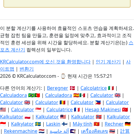
이 분할 계산기를 사용하여 효율적인 스포츠 연습을 계획하세요.
균형 잡힌 팀을 만들고, 훈련을 일정에 맞추고, 효과적이고 조직
적인 훈련 세션을 위해 시간을 할당하세요. 분할 계산기은(는)
스
포츠 계산기
컬렉션의 일부입니다.
KRCalculator.com에 오신 것을 환영합니다
|
인기 계산기
|
사
이트맵
|
변환기
2026 © KRCalculator.com - ⌚
현재 시간은 15:57:21
다른 언어의 계산기: |
Beregner
🇩🇰 |
Calcolatrice
🇮🇹 |
Calculadora
🇧🇷🇵🇹 |
Calculadora
🇪🇸🇲🇽 |
Calculator
🇬🇧 |
Calculator
🇬🇧 |
Calculator
🇷🇴 |
Calculator
🇵🇭 |
Calculator
🇺🇸 |
Calculator
🇸🇬 |
Calculatrice
🇫🇷 |
Hesap Makinesi
🇹🇷 |
Kalkulator
🇵🇱 |
Kalkulator
🇲🇾 |
Kalkulator
🇳🇴 |
Kalkulator
🇮🇩 |
Kalkylator
🇸🇪 |
Laskin
🇫🇮 |
Máy tính
🇻🇳 |
Rechner
🇩🇪
|
Rekenmachine
🇳🇱 |
آلة حاسبة
🇸🇦 |
เครื่องคิดเลข
🇹🇭 |
計算