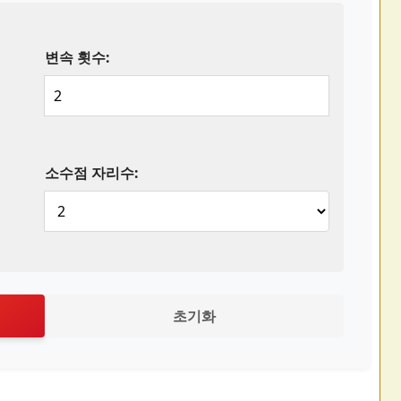
변속 횟수:
소수점 자리수:
초기화