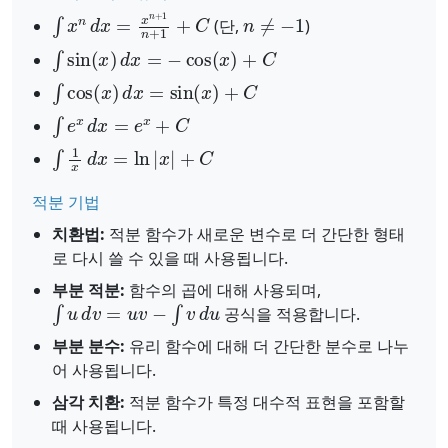
∫
x
n
d
x
=
x
n
+
1
n
+
1
+
C
n
≠
−
1
(단,
)
∫
sin
(
x
)
d
x
=
−
cos
(
x
)
+
C
∫
cos
(
x
)
d
x
=
sin
(
x
)
+
C
∫
e
x
d
x
=
e
x
+
C
∫
1
x
d
x
=
ln
|
x
|
+
C
적분 기법
치환법:
적분 함수가 새로운 변수로 더 간단한 형태
로 다시 쓸 수 있을 때 사용됩니다.
부분 적분:
함수의 곱에 대해 사용되며,
∫
u
d
v
=
u
v
−
∫
v
d
u
공식을 적용합니다.
부분 분수:
유리 함수에 대해 더 간단한 분수로 나누
어 사용됩니다.
삼각 치환:
적분 함수가 특정 대수적 표현을 포함할
때 사용됩니다.