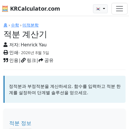
🧮 KRCalculator.com
🇰🇷
계산기
홈
›
수학
›
미적분학
적분 계산기
저자:
Henrick Yau
인쇄
- 2026년 8월 5일
인용
|
링크
|
공유
정적분과 부정적분을 계산하세요. 함수를 입력하고 적분 한
계를 설정하여 단계별 솔루션을 얻으세요.
적분 정보