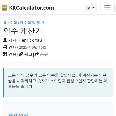
🧮 KRCalculator.com
🇰🇷
계산기
홈
›
수학
›
대수학 및 일반
인수 계산기
저자:
Henrick Yau
인쇄
- 2025년 5월 16일
인용
|
링크
|
공유
모든 양의 정수의 모든 약수를 찾으세요. 이 계산기는 약수
쌍을 시각화하고 숫자가 소수인지 합성수인지 판단하는 데
도움을 줍니다.
숫자 입력