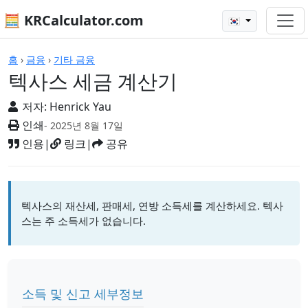
🧮 KRCalculator.com
🇰🇷
계산기
홈
›
금융
›
기타 금융
텍사스 세금 계산기
저자:
Henrick Yau
인쇄
- 2025년 8월 17일
인용
|
링크
|
공유
텍사스의 재산세, 판매세, 연방 소득세를 계산하세요. 텍사
스는 주 소득세가 없습니다.
소득 및 신고 세부정보